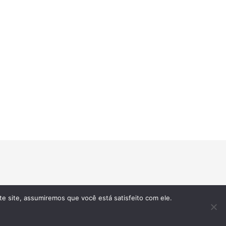
te site, assumiremos que você está satisfeito com ele.
udly powered by
WordPress