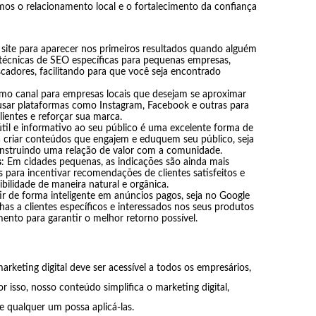
mos o relacionamento local e o fortalecimento da confiança
site para aparecer nos primeiros resultados quando alguém
 técnicas de SEO específicas para pequenas empresas,
scadores, facilitando para que você seja encontrado
timo canal para empresas locais que desejam se aproximar
ar plataformas como Instagram, Facebook e outras para
lientes e reforçar sua marca.
til e informativo ao seu público é uma excelente forma de
a criar conteúdos que engajem e eduquem seu público, seja
construindo uma relação de valor com a comunidade.
s
: Em cidades pequenas, as indicações são ainda mais
s para incentivar recomendações de clientes satisfeitos e
sibilidade de maneira natural e orgânica.
ir de forma inteligente em anúncios pagos, seja no Google
has a clientes específicos e interessados nos seus produtos
mento para garantir o melhor retorno possível.
rketing digital deve ser acessível a todos os empresários,
isso, nosso conteúdo simplifica o marketing digital,
e qualquer um possa aplicá-las.