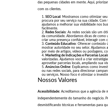
das pequenas cidades em mente. Aqui, prioriza
com os clientes.
SEO Local
: Mostramos como otimizar seu 
procura por seu serviço na sua cidade. Com
ajudamos a melhorar sua visibilidade nos bu
facilmente.
Redes Sociais
: As redes sociais são um ó
da comunidade. Abordamos dicas de como us
criar uma presença confiável, interagir com c
Conteúdo Educativo
: Oferecer conteúdo ú
mostrar autoridade no seu setor. Ajudamos 
por meio de artigos, vídeos ou postagens, 
Marketing de Indicações e Parcerias Locai
valorizadas. Ajudamos você a criar estratégia
aproveitar parcerias locais, ampliando sua vi
Anúncios Online
: Explicamos como invest
ou nas redes sociais, para direcionar campan
ou serviços. Nosso foco é otimizar o investi
Nossos Valores
Acessibilidade:
Acreditamos que a agência de ma
independentemente do tamanho do negócio. Por 
desmistificando técnicas e ferramentas para qu