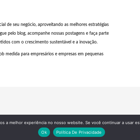
al de seu negócio, aproveitando as melhores estratégias
egue pelo blog, acompanhe nossas postagens e faça parte
dos com o crescimento sustentável e a inovação.
to sob medida para empresários e empresas em pequenas
os a melhor experiência no nosso website. Se você continuar a usar es
Estratégia, Sites, Tráfego Pago e Orgânico Theme by
Scissor Themes
Pro
Ok
Política De Privacidade