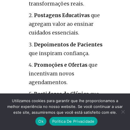
transformações reais.
Postagens Educativas
que
agregam valor ao ensinar
cuidados essenciais.
Depoimentos de Pacientes
que inspiram confiança.
Promoções e Ofertas
que
incentivam novos
agendamentos.
Bastidores da Clínica
que
Utilizamos cookies para garantir que lhe proporcionamos a
humanizam sua marca e criam
melhor experiência no nosso website. Se você continuar a usar
conexão.
este site, assumiremos que você está satisfeito com ele.
Ok
Política De Privacidade
Agora é hora de colocar essas