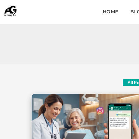
HOME
BL
All P