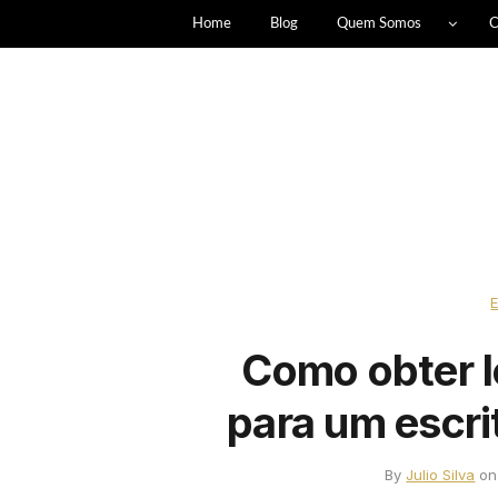
Home
Blog
Quem Somos
C
Como obter l
para um escri
By
Julio Silva
o