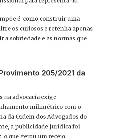
fissional para representá-lo.
impõe é: como construir uma
ltre os curiosos e retenha apenas
rir a sobriedade e as normas que
O Provimento 205/2021 da
s na advocacia exige,
inhamento milimétrico com o
lina da Ordem dos Advogados do
te, a publicidade jurídica foi
, o que gerou um receio