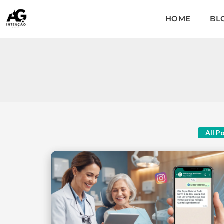
HOME
BL
All P