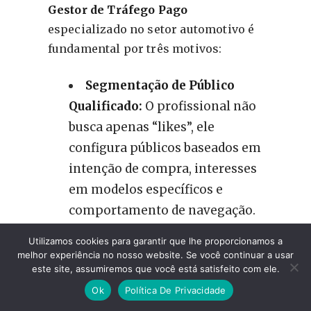
Gestor de Tráfego Pago
especializado no setor automotivo é
fundamental por três motivos:
Segmentação de Público
Qualificado:
O profissional não
busca apenas “likes”, ele
configura públicos baseados em
intenção de compra, interesses
em modelos específicos e
comportamento de navegação.
Otimização de Orçamento:
Utilizamos cookies para garantir que lhe proporcionamos a
melhor experiência no nosso website. Se você continuar a usar
Um gestor sabe distribuir a
este site, assumiremos que você está satisfeito com ele.
verba entre campanhas de
Ok
Política De Privacidade
prospecção (atrair novos