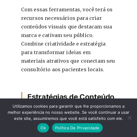
Com essas ferramentas, você terá os
recursos necessários para criar
conteúdos visuais que destacam sua
marca e cativam seu público.
Combine criatividade e estratégia
para transformar ideias em
materiais atrativos que conectam seu
consultório aos pacientes locais.
Estratégias de Conteúdo
Visual
Utilizamos cookies para garantir que lhe proporcionamos a
melhor experiência no nosso website. Se você continuar a usar
este site, assumiremos que você está satisfeito com ele.
Desenvolver uma estratégia eficaz de
Ok
Política De Privacidade
conteúdo visual é essencial para