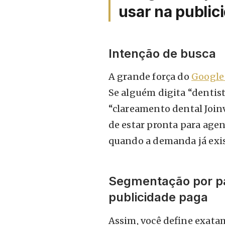
usar na public
Intenção de busca
A grande força do
Google
Se alguém digita “denti
“clareamento dental Joinv
de estar pronta para age
quando a demanda já exis
Segmentação por p
publicidade paga
Assim, você define exata