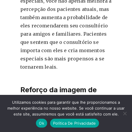
especiais, você não apenas melhora a
percepção dos pacientes atuais, mas
também aumenta a probabilidade de
eles recomendarem seu consultório
para amigos e familiares. Pacientes
que sentem que o consultório se
importa com eles e cria momentos
especiais são mais propensos a se
tornarem leais.
Reforço da imagem de
marca como inovadora e
Utilizamos cookies para garantir que lhe proporcionamos a
próxima dos pacientes
melhor experiência no nosso website. Se você continuar a usar
este site, assumiremos que você está satisfeito com ele.
Mostrar que o consultório se envolve
Ok
Política De Privacidade
em ações sazonais e celebra datas