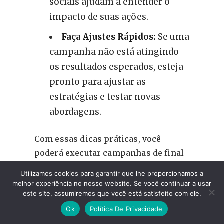
sociais ajudam a entender o
impacto de suas ações.
Faça Ajustes Rápidos:
Se uma
campanha não está atingindo
os resultados esperados, esteja
pronto para ajustar as
estratégias e testar novas
abordagens.
Com essas dicas práticas, você
poderá executar campanhas de final
de ano de forma profissional e
Utilizamos cookies para garantir que lhe proporcionamos a
estratégica, maximizando o impacto
melhor experiência no nosso website. Se você continuar a usar
este site, assumiremos que você está satisfeito com ele.
para o seu consultório odontológico.
O planejamento, a personalização e o
Ok
Política De Privacidade
monitoramento são os pilares que