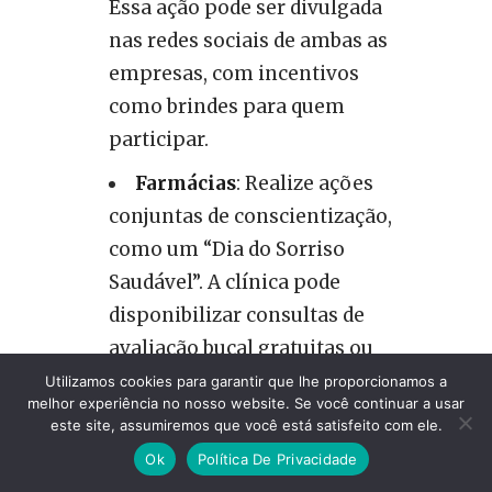
Essa ação pode ser divulgada
nas redes sociais de ambas as
empresas, com incentivos
como brindes para quem
participar.
Farmácias
: Realize ações
conjuntas de conscientização,
como um “Dia do Sorriso
Saudável”. A clínica pode
disponibilizar consultas de
avaliação bucal gratuitas ou
com desconto, enquanto a
Utilizamos cookies para garantir que lhe proporcionamos a
melhor experiência no nosso website. Se você continuar a usar
farmácia oferece descontos em
este site, assumiremos que você está satisfeito com ele.
produtos de higiene oral, como
Ok
Política De Privacidade
escovas, pastas de dentes e