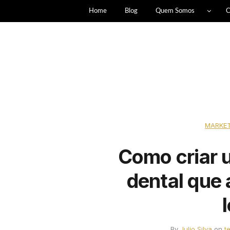
Home
Blog
Quem Somos
C
MARKET
Como criar 
dental que 
By
Julio Silva
on
t