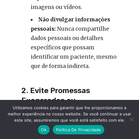
imagens ou vídeos.
Não divulgar informações
pessoais:
Nunca compartilhe
dados pessoais ou detalhes
específicos que possam
identificar um paciente, mesmo
que de forma indireta.
2. Evite Promessas
Exageradas ou
Utilizamos cookies para garantir que lhe proporcionamos a
Tratamentos Sem
melhor experiência no nosso website. Se você continuar a usar
Comprovação Científica
este site, assumiremos que você está satisfeito com ele.
Ok
Política De Privacidade
A confiança no conteúdo que você