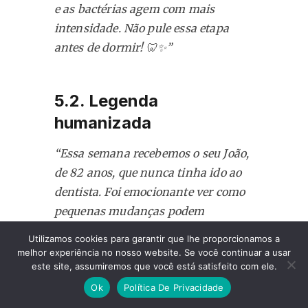
e as bactérias agem com mais
intensidade. Não pule essa etapa
antes de dormir! 🦷✨”
5.2. Legenda
humanizada
“Essa semana recebemos o seu João,
de 82 anos, que nunca tinha ido ao
dentista. Foi emocionante ver como
pequenas mudanças podem
transformar a autoestima de
Utilizamos cookies para garantir que lhe proporcionamos a
alguém. Gratidão pela confiança, seu
melhor experiência no nosso website. Se você continuar a usar
este site, assumiremos que você está satisfeito com ele.
João!”
Ok
Política De Privacidade