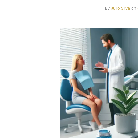
By
Julio Silva
on