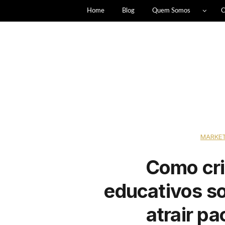
Home
Blog
Quem Somos
C
MARKET
Como cri
educativos so
atrair pa